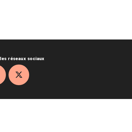
les réseaux sociaux
ok
nstagram
X
ELLES
ESPACE PRESSE