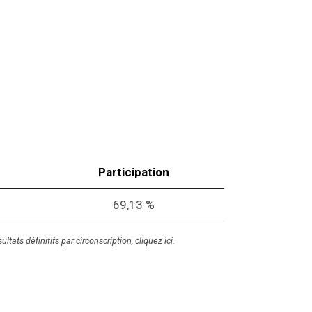
Participation
69,13 %
ltats définitifs par circonscription, cliquez
ici
.