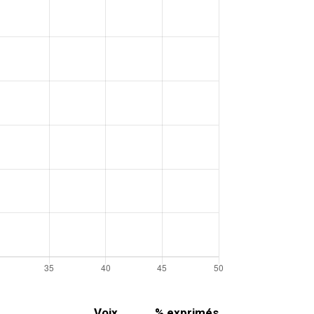
Voix
% exprimés